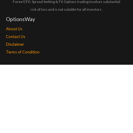
Forex/CFD, Spread-betting & FX Options trading involves substantial
risk of loss and is not suitable for all investors.
OptionsWay
About Us
Contact Us
Disclaimer
Terms of Condition