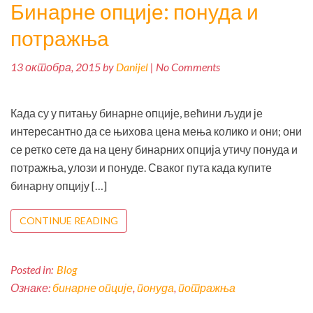
Бинарне опције: понуда и
потражња
13 октобра, 2015 by
Danijel
| No Comments
Када су у питању бинарне опције, већини људи је
интересантно да се њихова цена мења колико и они; они
се ретко сете да на цену бинарних опција утичу понуда и
потражња, улози и понуде. Сваког пута када купите
бинарну опцију […]
CONTINUE READING
Posted in:
Blog
Ознаке:
бинарне опције
,
понуда
,
потражња