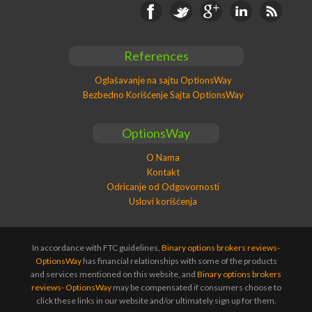
Facebook
Twitter
Google+
Linkedin
RSS
References
Oglašavanje na sajtu OptionsWay
Bezbedno Korišćenje Sajta OptionsWay
OptionsWay
O Nama
Kontakt
Odricanje od Odgovornosti
Uslovi korišćenja
In accordance with FTC guidelines,
Binary options brokers reviews-
OptionsWay
has financial relationships with some of the products
and services mentioned on this website, and
Binary options brokers
reviews- OptionsWay
may be compensated if consumers choose to
click these links in our website and/or ultimately sign up for them.