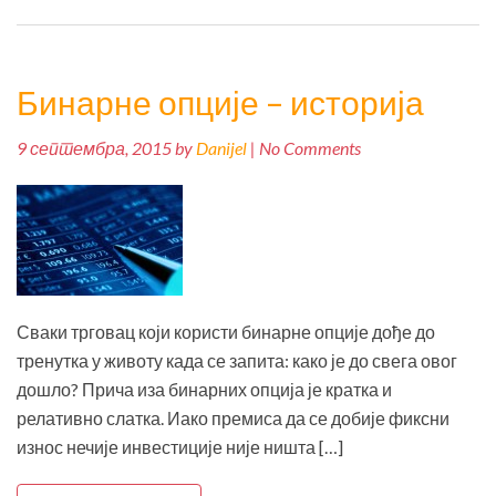
Бинарне опције – историја
9 септембра, 2015 by
Danijel
| No Comments
Сваки трговац који користи бинарне опције дође до
тренутка у животу када се запита: како је до свега овог
дошло? Прича иза бинарних опција је кратка и
релативно слатка. Иако премиса да се добије фиксни
износ нечије инвестиције није ништа […]