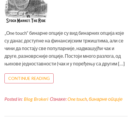
„Оne touch“ бинарне опције су вид бинарних опција које
су данас доступне на финансијским тржиштима, али се
чини да постају све популарније, надмашујћи чак и
друге, разноврсније опције. Постоји много разлога, од
њихове једноставности (чак и у поређењу са другим […]
CONTINUE READING
Posted in:
Blog
Brokeri
Ознаке:
One touch
,
бинарне опције