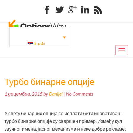
Facebook
Twitter
Google+
Linkedin
RSS
Srpski
Toggl
naviga
Турбо бинарне опције
1 децембра, 2015 by
Danijel
| No Comments
У свету бинарних опција се исплати бити иновативан –
турбо бинарне опције су савршен пример. Између кул
звучног имена, јасног механизма и неке добре рекламе,