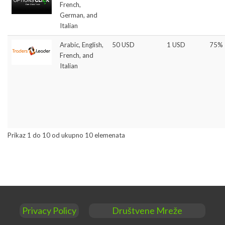
French,
German, and
Italian
Arabic, English,
50 USD
1 USD
75%
French, and
Italian
Prikaz 1 do 10 od ukupno 10 elemenata
Privacy Policy
Društvene Mreže