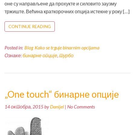
оне су направљене да прохукте и силовито заузму
тржиште. Већина краткорочних опција истекне у року […]
CONTINUE READING
Posted in:
Blog
Kako se trguje binarnim opcijama
Ознаке:
бинарне опције
,
турбо
„One touch“ бинарне опције
14 октобра, 2015 by
Danijel
| No Comments