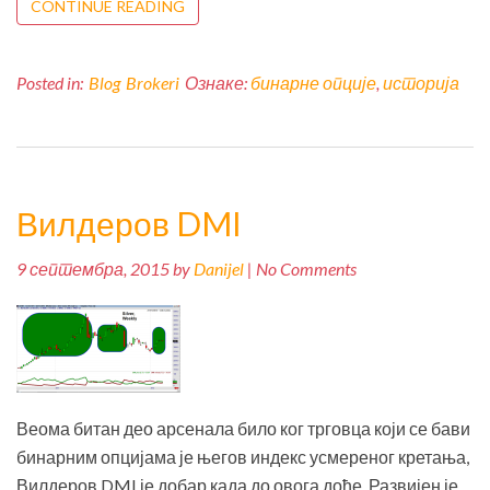
CONTINUE READING
Posted in:
Blog
Brokeri
Ознаке:
бинарне опције
,
историја
Вилдеров DMI
9 септембра, 2015 by
Danijel
| No Comments
Веома битан део арсенала било ког трговца који се бави
бинарним опцијама је његов индекс усмереног кретања,
Вилдеров DMI је добар када до овога дође. Развијен је