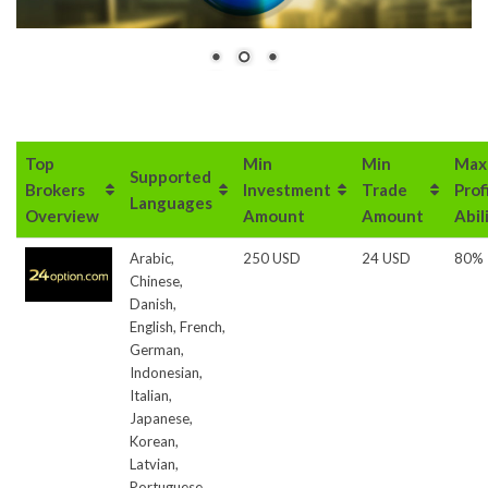
Top
Min
Min
Max
Supported
Brokers
Investment
Trade
Prof
Languages
Overview
Amount
Amount
Abil
Arabic,
250 USD
24 USD
80%
Chinese,
Danish,
English, French,
German,
Indonesian,
Italian,
Japanese,
Korean,
Latvian,
Portuguese,