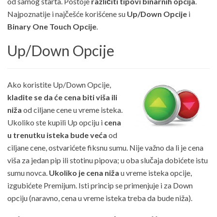
od samog starta. Postoje
različiti tipovi binarnih opcija
.
Najpoznatije i najčešće korišćene su
Up/Down Opcije
i
Binary One Touch Opcije
.
Up/Down Opcije
Ako koristite Up/Down Opcije,
kladite se da će cena biti viša ili
niža
od ciljane cene u vreme isteka.
Ukoliko ste kupili Up opciju i
cena
u trenutku isteka bude veća
od
ciljane cene, ostvarićete fiksnu sumu. Nije važno da li je cena
viša za jedan pip ili stotinu pipova; u oba slučaja dobićete istu
sumu novca.
Ukoliko je cena niža
u vreme isteka opcije,
izgubićete Premijum. Isti princip se primenjuje i za Down
opciju (naravno, cena u vreme isteka treba da bude niža).