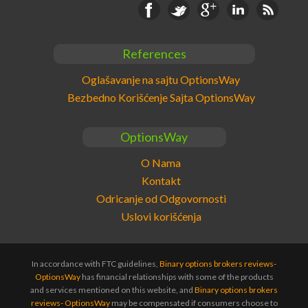
Facebook
Twitter
Google+
Linkedin
RSS
References
Oglašavanje na sajtu OptionsWay
Bezbedno Korišćenje Sajta OptionsWay
OptionsWay
O Nama
Kontakt
Odricanje od Odgovornosti
Uslovi korišćenja
In accordance with FTC guidelines,
Binary options brokers reviews-
OptionsWay
has financial relationships with some of the products
and services mentioned on this website, and
Binary options brokers
reviews- OptionsWay
may be compensated if consumers choose to