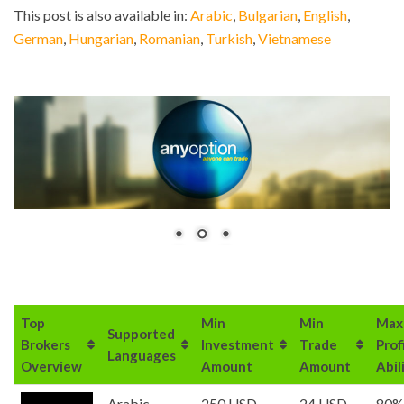
This post is also available in:
Arabic
Bulgarian
English
German
Hungarian
Romanian
Turkish
Vietnamese
Top
Min
Min
Max
Supported
Brokers
Investment
Trade
Prof
Languages
Overview
Amount
Amount
Abil
Arabic,
250 USD
24 USD
80%