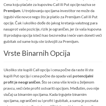
Cena koju plaćate za kupovinu Call ili Put opcije naziva se
Premijum
. U trejdovanju opcijama investitor ne može da
izgubi više novce nego što je platio za Premijum Call ili Put
opcije. Čak i ukoliko dođe do jakog kretanja valutnog para
nasuprot vaše pozicije, rizik je ograničen, jer će vaša kupovna
ili prodajna opcija isteći kao bezvredna i neće vam doneti veći
gubitak od sume koju ste izdvojili za Premijum.
Vrste Binarnih Opcija
Ukoliko ste kupili Call opciju i cena počne da raste ili ste
kupili Put opciju i cena počne da opada vaš
potencijalni
profit je neograničen
. Što se cena više kreće u željenom
pravcu, veći ćete profit ostvariti opcijom. Međutim, ovo nije
slučaj sa binarnim opcijama. Kada trgujete binarnim
opcijama, ograničeni su i profit i gubitak, a suma je poznata