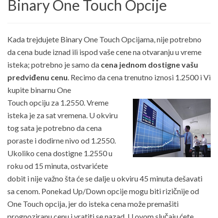
Binary One Touch Opcije
Kada trejdujete Binary One Touch Opcijama, nije potrebno
da cena bude iznad ili ispod vaše cene na otvaranju u vreme
isteka; potrebno je samo da
cena jednom dostigne vašu
predviđenu cenu
. Recimo da cena trenutno iznosi 1.2500 i Vi
kupite binarnu One
Touch opciju za 1.2550. Vreme
isteka je za sat vremena. U okviru
tog sata je potrebno da cena
poraste i dodirne nivo od 1.2550.
Ukoliko cena dostigne 1.2550 u
roku od 15 minuta, ostvarićete
dobit i nije važno šta će se dalje u okviru 45 minuta dešavati
sa cenom. Ponekad Up/Down opcije mogu biti rizičnije od
One Touch opcija, jer do isteka cena može premašiti
prognoziranu cenu i vratiti se nazad. U ovom slučaju ćete