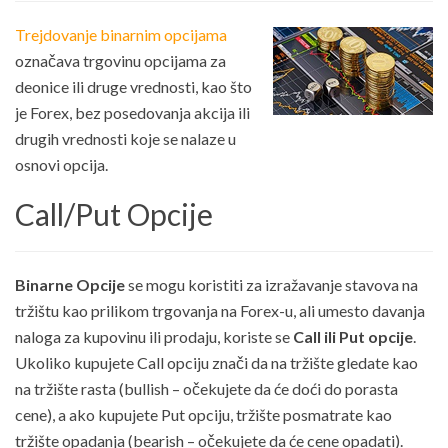
Trejdovanje binarnim opcijama
označava trgovinu opcijama za
deonice ili druge vrednosti, kao što
je Forex, bez posedovanja akcija ili
drugih vrednosti koje se nalaze u
osnovi opcija.
Call/Put Opcije
Binarne Opcije
se mogu koristiti za izražavanje stavova na
tržištu kao prilikom trgovanja na Forex-u, ali umesto davanja
naloga za kupovinu ili prodaju, koriste se
Call ili Put opcije
.
Ukoliko kupujete Call opciju znači da na tržište gledate kao
na tržište rasta (bullish – očekujete da će doći do porasta
cene), a ako kupujete Put opciju, tržište posmatrate kao
tržište opadanja (bearish – očekujete da će cene opadati).