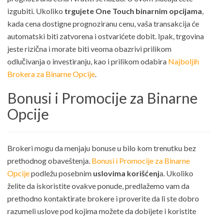
izgubiti. Ukoliko
trgujete One Touch binarnim opcijama
,
kada cena dostigne prognoziranu cenu, vaša transakcija će
automatski biti zatvorena i ostvarićete dobit. Ipak, trgovina
jeste rizična i morate biti veoma obazrivi prilikom
odlučivanja o investiranju, kao i prilikom odabira
Najboljih
Brokera za Binarne Opcije
.
Bonusi i Promocije za Binarne
Opcije
Brokeri mogu da menjaju bonuse u bilo kom trenutku bez
prethodnog obaveštenja.
Bonusi i Promocije za Binarne
Opcije
podležu posebnim
uslovima korišćenj
a. Ukoliko
želite da iskoristite ovakve ponude, predlažemo vam da
prethodno kontaktirate brokere i proverite da li ste dobro
razumeli uslove pod kojima možete da dobijete i koristite