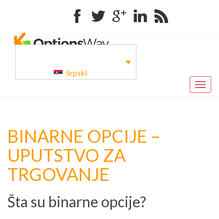
Facebook
Twitter
Google+
Linkedin
RSS
Srpski
Togg
navig
BINARNE OPCIJE –
UPUTSTVO ZA
TRGOVANJE
Šta su binarne opcije?