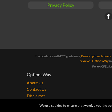
Privacy Policy
Fac
In accordance with FTC guidelines,
Binary options broker
reviews- OptionsWay
ma
Forex/CFD, Spre
OptionsWay
About Us
Contact Us
Disclaimer
Terms of Condition
We use cookies to ensure that we give you the best