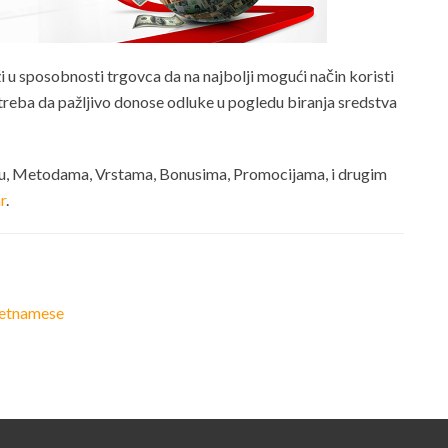
i u sposobnosti trgovca da na najbolji mogući način koristi
treba da pažljivo donose odluke u pogledu biranja sredstva
ju, Metodama, Vrstama, Bonusima, Promocijama, i drugim
r
.
etnamese