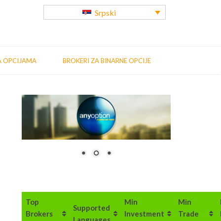
Srpski
A OPCIJAMA
BROKERI ZA BINARNE OPCIJE
Top
Min
Min
Supported
Brokers
Investment
Trade
Languages