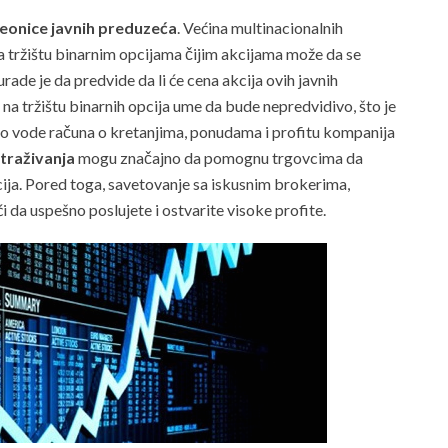
 deonice javnih preduzeća
. Većina multinacionalnih
 na tržištu binarnim opcijama čijim akcijama može da se
ade je da predvide da li će cena akcija ovih javnih
 na tržištu binarnih opcija ume da bude nepredvidivo, što je
o vode računa o kretanjima, ponudama i profitu kompanija
straživanja
mogu značajno da pomognu trgovcima da
cija. Pored toga, savetovanje sa iskusnim brokerima,
a uspešno poslujete i ostvarite visoke profite.