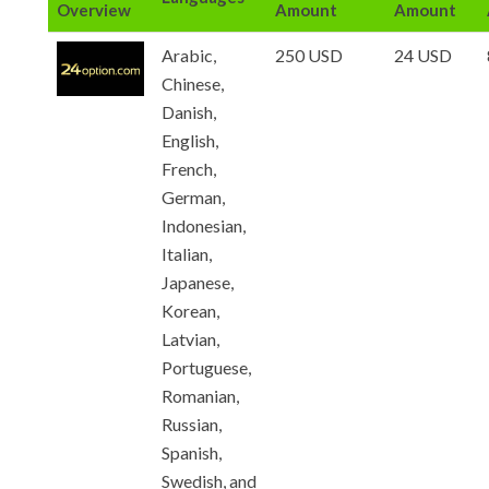
Overview
Amount
Amount
Arabic,
250 USD
24 USD
Chinese,
Danish,
English,
French,
German,
Indonesian,
Italian,
Japanese,
Korean,
Latvian,
Portuguese,
Romanian,
Russian,
Spanish,
Swedish, and