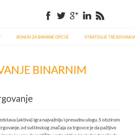
Facebook
Twitter
Google+
Linkedin
RSS
?
BONUSI ZA BINARNE OPCIJE
STRATEGIJE TREJDOVANJ
VANJE BINARNIM
Trgovanje
redstava (aktiva) igra najvažniju i presudnu ulogu. S obzirom
 trgovanje, od suštinskog značaja za trgovce je da pažljivo