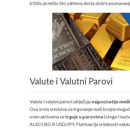
tržištu je nešto što zahteva dosta dobro poznavanje 
Valute i Valutni Parovi
Valute i valutni parovi uključuju
najpoznatije međ
Ova vrsta sredstva za trgovanje nudi brojne moguc
ovim aktivama se
trguje u parovima
(stoga i naz
AUD/USD ili USD/JPY. Fluktuacija vrednosti valuta 