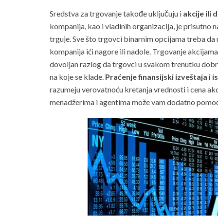
Sredstva za trgovanje takođe uključuju i
akcije ili
kompanija, kao i vladinih organizacija, je prisutno
trguje. Sve što trgovci binarnim opcijama treba da ur
kompanija ići nagore ili nadole. Trgovanje akcijama
dovoljan razlog da trgovci u svakom trenutku dobr
na koje se klade.
Praćenje finansijski izveštaja i i
razumeju verovatnoću kretanja vrednosti i cena ak
menadžerima i agentima može vam dodatno pomoći d