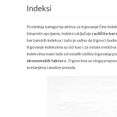
Indeksi
Poslednja kategorija aktiva za trgovanje čine indek
binarnim opcijama. Indeksi uključuju
različite ber
berzanskih indeksa i zato je važno da trgovci budno
trgovanje indeksima su isti kao i za ostala sredstva 
indeksima malo teže od ostalih oblika trgovanja po
ekonomskih faktor
a. Trgovcima se stoga preporuč
kretanjima i analize ponuda.