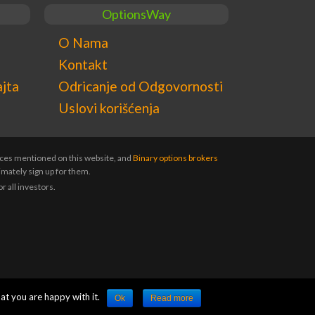
OptionsWay
O Nama
Kontakt
ajta
Odricanje od Odgovornosti
Uslovi korišćenja
vices mentioned on this website, and
Binary options brokers
imately sign up for them.
r all investors.
at you are happy with it.
Ok
Read more