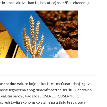
kretanja aktiva, kao i njihov uticaj na tržišnu ekonomiju.
unarodne valute
koje se koriste u međunarodnoj trgovini.
́nosti trgovcima zbog dinamičnosti na tržištu. Generalno
iv valutni parovi) kao što su USD/EUR, USD/NOK,
predstavlja ekonomsko stanje na tržištu te su s toga