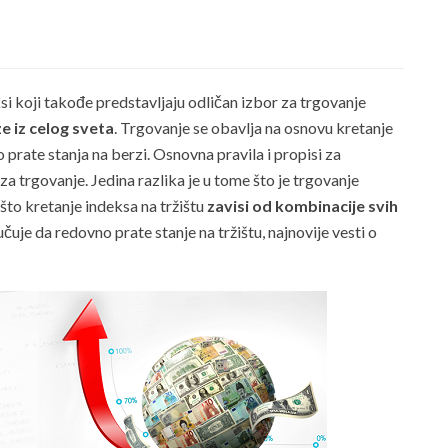
si koji takođe predstavljaju odličan izbor za trgovanje
ze iz celog sveta
. Trgovanje se obavlja na osnovu kretanje
 prate stanja na berzi. Osnovna pravila i propisi za
za trgovanje. Jedina razlika je u tome što je trgovanje
što kretanje indeksa na tržištu
zavisi od kombinacije svih
uje da redovno prate stanje na tržištu, najnovije vesti o