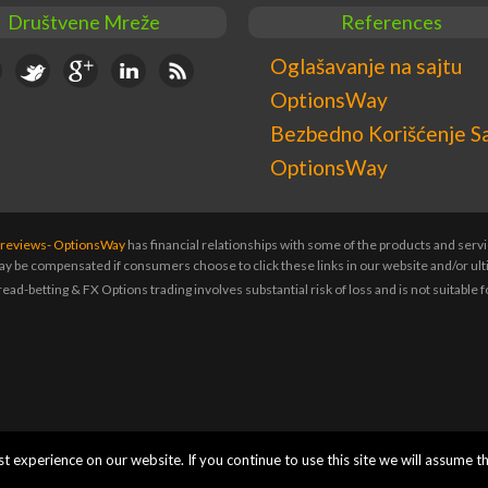
Društvene Mreže
References
ebook
Twitter
Google+
Linkedin
RSS
Oglašavanje na sajtu
OptionsWay
Bezbedno Korišćenje S
OptionsWay
s reviews- OptionsWay
has financial relationships with some of the products and ser
y be compensated if consumers choose to click these links in our website and/or ult
ad-betting & FX Options trading involves substantial risk of loss and is not suitable fo
 experience on our website. If you continue to use this site we will assume th