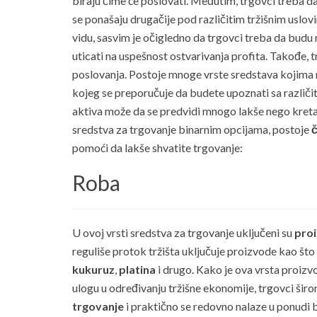
biraju čime će poslovati. Međutim, trgovci treba da
se ponašaju drugačije pod različitim tržišnim uslo
vidu, sasvim je očigledno da trgovci treba da budu r
uticati na uspešnost ostvarivanja profita. Takođe, t
poslovanja. Postoje mnoge vrste sredstava kojima m
kojeg se preporučuje da budete upoznati sa različi
aktiva može da se predvidi mnogo lakše nego kretanj
sredstva za trgovanje binarnim opcijama, postoje
č
pomoći da lakše shvatite trgovanje:
Roba
U ovoj vrsti sredstva za trgovanje uključeni su
pro
reguliše protok tržišta uključuje proizvode kao što
kukuruz
,
platina
i drugo. Kako je ova vrsta proizv
ulogu u određivanju tržišne ekonomije, trgovci šir
trgovanje
i praktično se redovno nalaze u ponudi 