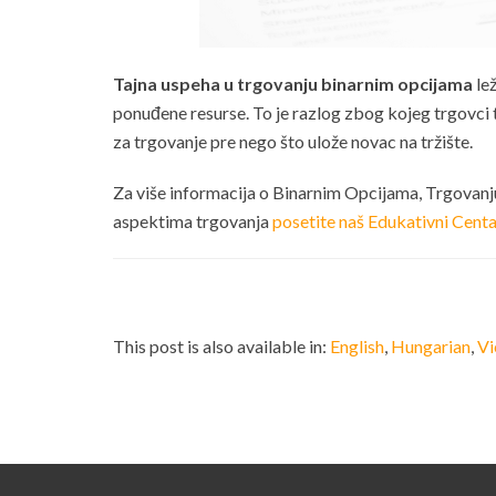
Tajna uspeha u trgovanju binarnim opcijama
lež
ponuđene resurse. To je razlog zbog kojeg trgovci 
za trgovanje pre nego što ulože novac na tržište.
Za više informacija o Binarnim Opcijama, Trgovan
aspektima trgovanja
posetite naš Edukativni Centa
This post is also available in:
English
Hungarian
Vi