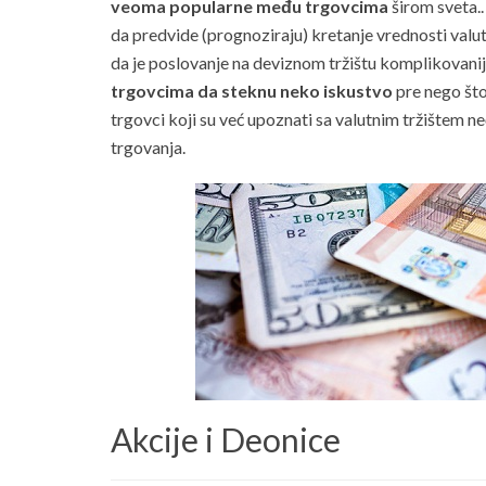
veoma popularne među trgovcima
širom sveta..
da predvide (prognoziraju) kretanje vrednosti val
da je poslovanje na deviznom tržištu komplikovanij
trgovcima da steknu neko iskustvo
pre nego što
trgovci koji su već upoznati sa valutnim tržištem n
trgovanja.
Akcije i Deonice