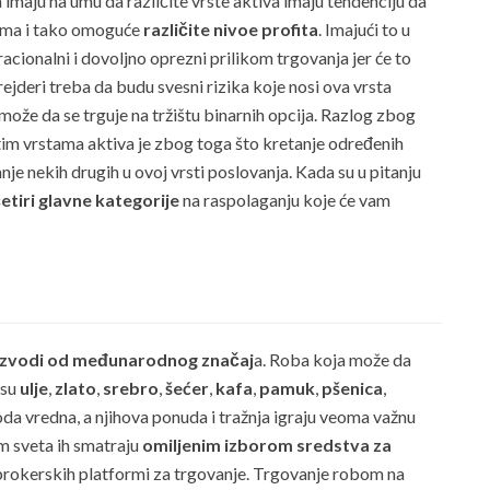
 imaju na umu da različite vrste aktiva imaju tendenciju da
vima i tako omoguće
različite nivoe profita
. Imajući to u
acionalni i dovoljno oprezni prilikom trgovanja jer će to
rejderi treba da budu svesni rizika koje nosi ova vrsta
ože da se trguje na tržištu binarnih opcija. Razlog zbog
tim vrstama aktiva je zbog toga što kretanje određenih
e nekih drugih u ovoj vrsti poslovanja. Kada su u pitanju
etiri glavne kategorije
na raspolaganju koje će vam
izvodi od međunarodnog značaj
a. Roba koja može da
 su
ulje
,
zlato
,
srebro
,
šećer
,
kafa
,
pamuk
,
pšenica
,
oda vredna, a njihova ponuda i tražnja igraju veoma važnu
om sveta ih smatraju
omiljenim izborom sredstva za
brokerskih platformi za trgovanje. Trgovanje robom na