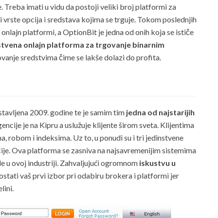
 Treba imati u vidu da postoji veliki broj platformi za
ti vrste opcija i sredstava kojima se trguje. Tokom poslednjih
onlajn platformi, a OptionBit je jedna od onih koja se ističe
stvena onlajn platforma za trgovanje binarnim
anje sredstvima čime se lakše dolazi do profita.
tavljena 2009. godine te je samim tim
jedna od najstarijih
encije je na Kipru a uslužuje klijente širom sveta. Klijentima
 robom i indeksima. Uz to, u ponudi su i tri jedinstvene
pcije. Ova platforma se zasniva na najsavremenijim sistemima
de u ovoj industriji. Zahvaljujući ogromnom
iskustvu u
ati vaš prvi izbor pri odabiru brokera i platformi jer
lini.