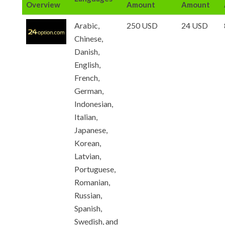
Overview
Amount
Amount
Arabic,
250 USD
24 USD
Chinese,
Danish,
English,
French,
German,
Indonesian,
Italian,
Japanese,
Korean,
Latvian,
Portuguese,
Romanian,
Russian,
Spanish,
Swedish, and