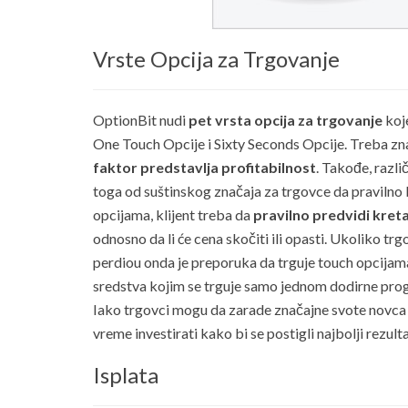
Vrste Opcija za Trgovanje
OptionBit nudi
pet vrsta opcija za trgovanje
koje
One Touch Opcije i Sixty Seconds Opcije. Treba znat
faktor predstavlja profitabilnost
. Takođe, razli
toga od suštinskog značaja za trgovce da pravilno bi
opcijama, klijent treba da
pravilno predvidi kret
odnosno da li će cena skočiti ili opasti. Ukoliko t
perdiou onda je preporuka da trguje touch opcijama
sredstva kojim se trguje samo jednom dodirne prog
Iako trgovci mogu da zarade značajne svote novca tr
vreme investirati kako bi se postigli najbolji rezulta
Isplata