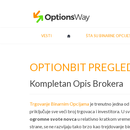
VESTI
ŠTA SU BINARNE OPCIJE
OPTIONBIT PREGLE
Kompletan Opis Brokera
Trgovanje Binarnim Opcijama
je trenutno jedna od
priključuje sve veći broj trgovaca i investitora. U 
ogromne svote novca
u relativno kratkom vremen
strane, se ne razvijaju tako brzo kao trejdovanje bi