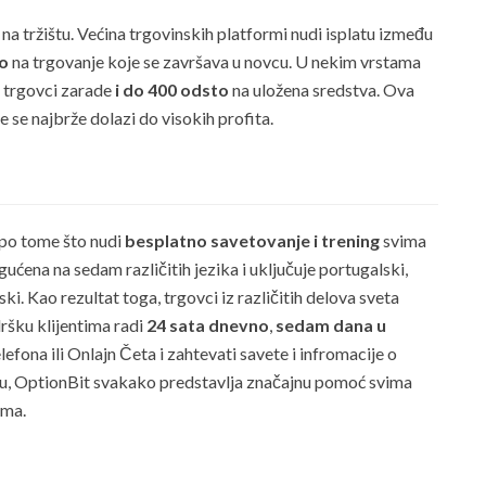
na tržištu. Većina trgovinskih platformi nudi isplatu između
to
na trgovanje koje se završava u novcu. U nekim vrstama
 trgovci zarade
i do 400 odsto
na uložena sredstva. Ova
 se najbrže dolazi do visokih profita.
 po tome što nudi
besplatno savetovanje i trening
svima
gućena na sedam različitih jezika i uključuje portugalski,
eski. Kao rezultat toga, trgovci iz različitih delova sveta
ršku klijentima radi
24 sata dnevno
,
sedam dana u
efona ili Onlajn Četa i zahtevati savete i infromacije o
vidu, OptionBit svakako predstavlja značajnu pomoć svima
ama.