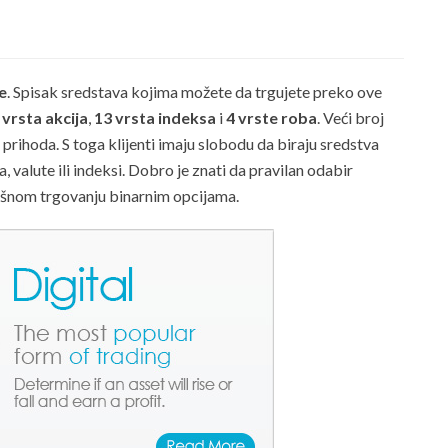
e
. Spisak sredstava kojima možete da trgujete preko ove
 vrsta akcija
,
13 vrsta indeksa
i
4 vrste roba
. Veći broj
rihoda. S toga klijenti imaju slobodu da biraju sredstva
a, valute ili indeksi. Dobro je znati da pravilan odabir
ešnom trgovanju binarnim opcijama.