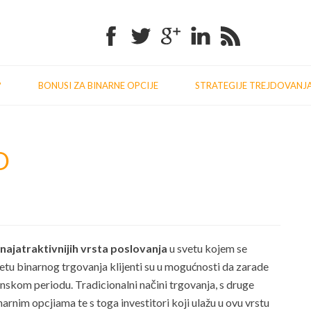
Facebook
Twitter
Google+
Linkedin
RSS
?
BONUSI ZA BINARNE OPCIJE
STRATEGIJE TREJDOVANJ
D
najatraktivnijih vrsta poslovanja
u svetu kojem se
svetu binarnog trgovanja klijenti su u mogućnosti da zarade
skom periodu. Tradicionalni načini trgovanja, s druge
narnim opcjiama te s toga investitori koji ulažu u ovu vrstu