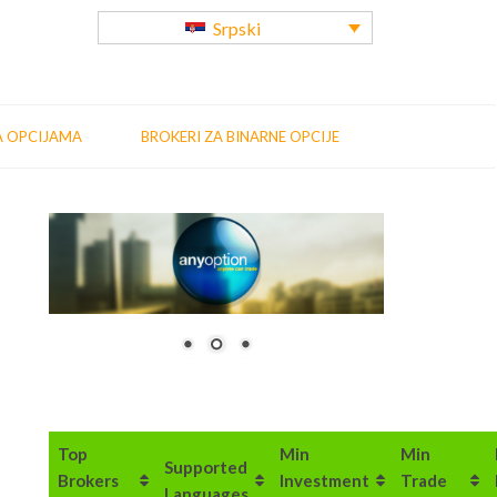
Srpski
A OPCIJAMA
BROKERI ZA BINARNE OPCIJE
Top
Min
Min
Supported
Brokers
Investment
Trade
Languages