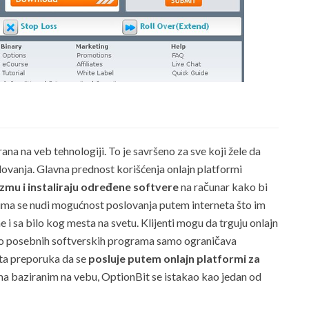
na na veb tehnologiji. To je savršeno za sve koji žele da
ovanja. Glavna prednost korišćenja onlajn platformi
mu i instaliraju određene softvere
na računar kako bi
entima se nudi mogućnost poslovanja putem interneta što im
 i sa bilo kog mesta na svetu. Klijenti mogu da trguju onlajn
eko posebnih softverskih programa samo ograničava
šta preporuka da se
posluje putem onlajn platformi za
ma baziranim na vebu, OptionBit se istakao kao jedan od