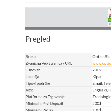
Pregled
OptionBit
Broker
www.optio
Zvanična Veb Stranica / URL
2009
Osnovan
Kipar
Lokacija
Email, Tele
Tipovi podrške
Engleski, F
Jezici
Tradologi
Platforma za Trgovanje
200$
Minimalni Prvi Depozit
100$
Minimalni Račun