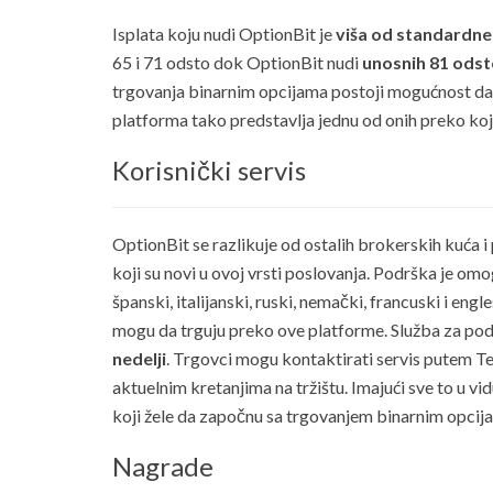
Isplata koju nudi OptionBit je
viša od standardne
65 i 71 odsto dok OptionBit nudi
unosnih 81 ods
trgovanja binarnim opcijama postoji mogućnost da
platforma tako predstavlja jednu od onih preko koje
Korisnički servis
OptionBit se razlikuje od ostalih brokerskih kuća i
koji su novi u ovoj vrsti poslovanja. Podrška je omo
španski, italijanski, ruski, nemački, francuski i engl
mogu da trguju preko ove platforme. Služba za pod
nedelji
. Trgovci mogu kontaktirati servis putem Tel
aktuelnim kretanjima na tržištu. Imajući sve to u 
koji žele da započnu sa trgovanjem binarnim opcij
Nagrade