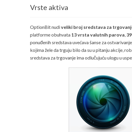
Vrste aktiva
OptionBit nudi
veliki broj sredstava za trgovanj
platforme obuhvata
13 vrsta valutnih parova
,
39
ponuđenih sredstava uvećava šanse za ostvarivanje p
kojima žele da trguju bilo da su u pitanju akcije, rob
sredstava za trgovanje ima odlučujuću ulogu u usp