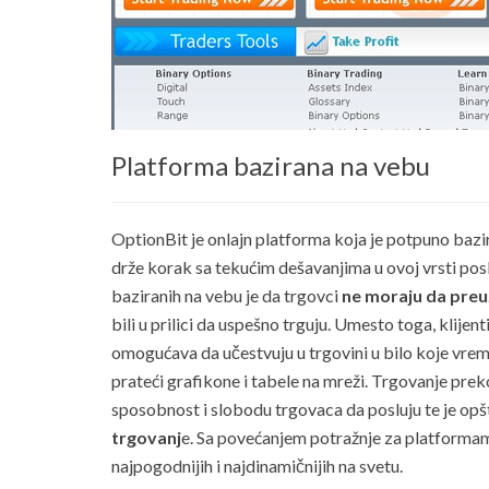
Platforma bazirana na vebu
OptionBit je onlajn platforma koja je potpuno bazira
drže korak sa tekućim dešavanjima u ovoj vrsti posl
baziranih na vebu je da trgovci
ne moraju da preuz
bili u prilici da uspešno trguju. Umesto toga, klij
omogućava da učestvuju u trgovini u bilo koje vreme
prateći grafikone i tabele na mreži. Trgovanje pr
sposobnost i slobodu trgovaca da posluju te je op
trgovanj
e. Sa povećanjem potražnje za platforma
najpogodnijih i najdinamičnijih na svetu.