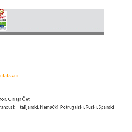
nbit.com
fon, Onlajn Čet
rancuski, Italijanski, Nemački, Potrugalski, Ruski, Španski
c