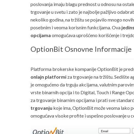
poslovanja imaju blagu prednost u odnosu na ostale.
trgovanje u svetu i zato je najbolje pažljivo odabra
nekoliko godina, na tržištu se pojavilo mnogo novih 
posebnim i veoma korisnim funkcijama. Ova
jedin
opcijama
omogućava uprošćeno korišćenje i trejdov
OptionBit Osnovne Informacije
Platforma brokerske kompanije OptionBit je preds
onlajn platformi
za trgovanje na tržištu. Sedište ag
je omogućeno da trguju akcijama, valutnim parovima,
vrste binarnih opcija i to Digital, Touch i Range O
za trgovanje binarnim opcijama i prati sve standar
trgovanju
koje ima, OptionBit može veoma lako post
omogućava visoke profite i uspešno poslovanje u ce