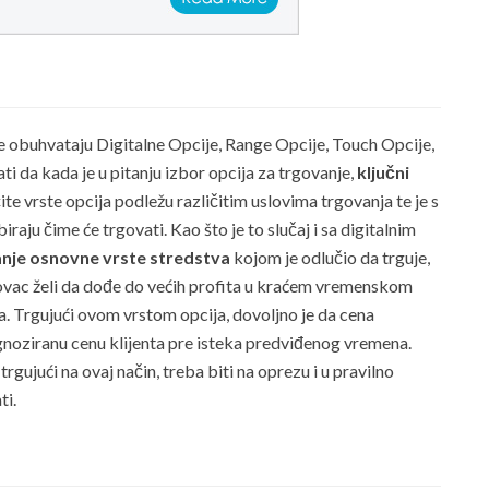
 obuhvataju Digitalne Opcije, Range Opcije, Touch Opcije,
i da kada je u pitanju izbor opcija za trgovanje,
ključni
čite vrste opcija podležu različitim uslovima trgovanja te je s
raju čime će trgovati. Kao što je to slučaj i sa digitalnim
anje osnovne vrste stredstva
kojom je odlučio da trguje,
rgovac želi da dođe do većih profita u kraćem vremenskom
. Trgujući ovom vrstom opcija, dovoljno je da cena
noziranu cenu klijenta pre isteka predviđenog vremena.
gujući na ovaj način, treba biti na oprezu i u pravilno
ti.