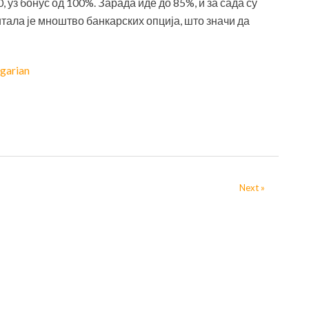
, уз бонус од 100%. Зарада иде до 85%, и за сада су
итала је мноштво банкарских опција, што значи да
garian
Next »