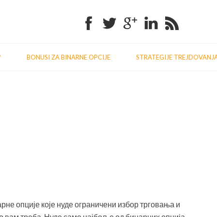
Facebook
Twitter
Google+
Linkedin
RSS
?
BONUSI ZA BINARNE OPCIJE
STRATEGIJE TREJDOVANJ
Previo
Nex
post:
post
рне опције које нуде ограничени избор трговања и
о вам треба. Нуде само најбоље од бинарних опција,