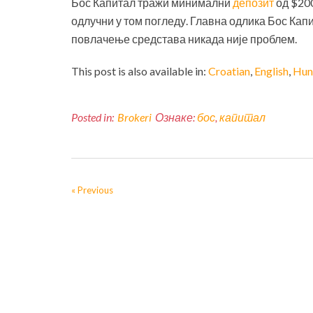
Бос Капитал тражи минимални
депозит
од $200
одлучни у том погледу. Главна одлика Бос Кап
повлачење средстава никада није проблем.
This post is also available in:
Croatian
English
Hun
Posted in:
Brokeri
Ознаке:
бос
,
капитал
« Previous