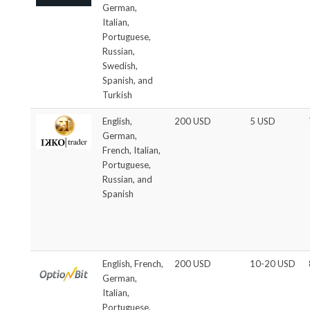
German,
Italian,
Portuguese,
Russian,
Swedish,
Spanish, and
Turkish
English,
200 USD
5 USD
German,
French, Italian,
Portuguese,
Russian, and
Spanish
English, French,
200 USD
10-20 USD
German,
Italian,
Portuguese,