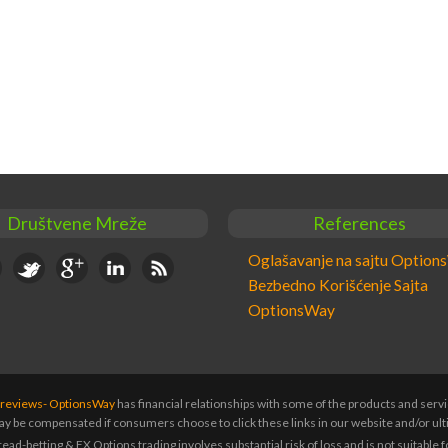
Društvene Mreže
References
book
Twitter
Google+
Linkedin
RSS
Oglašavanje na sajtu Optio
Bezbedno Korišćenje Sajta
OptionsWay
s reviews- OptionsWay
has financial relationships with some of the products and ser
y be compensated if consumers choose to click these links in our website and/or ult
ad-betting & FX Options trading involves substantial risk of loss and is not suitable fo