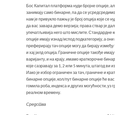
Бос Капитал платформа нуди бројне опције, ал
занимају само бинарне, па да се усредсредимо
нам је привукло пажњу је број опција које се ну
да вас завара демо верзија; права ствар је да
упечатљивија него што мислите. Стандардне к
опције имају изнад/испод подкатегорију, а они 
преферирају тач опције могу да бирају између т
и хај јилд опција. Граничне опције такође имају 
варијанту, и на крају, имамо краткорочне бина
које сазравају за 1, 2 или 5 минута, штагод ви и
Иако је избор ограничен за тач, граничне и кра
бинарне опције, кол/пут бинарне опције ће ва
гомила роба, индекса и других могућности, уз 
реалном времену.
Средства