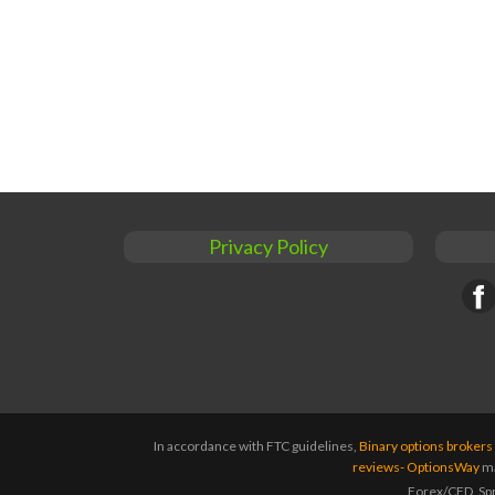
Privacy Policy
Face
In accordance with FTC guidelines,
Binary options broker
reviews- OptionsWay
ma
Forex/CFD, Spre