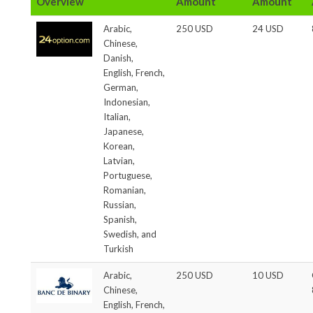
Overview
Amount
Amount
Arabic,
250 USD
24 USD
Chinese,
Danish,
English, French,
German,
Indonesian,
Italian,
Japanese,
Korean,
Latvian,
Portuguese,
Romanian,
Russian,
Spanish,
Swedish, and
Turkish
Arabic,
250 USD
10 USD
Chinese,
English, French,