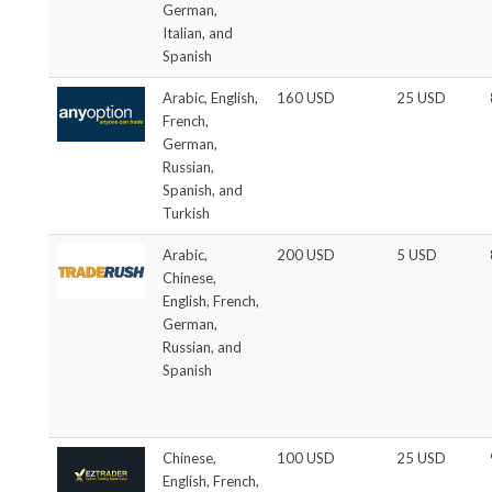
German,
Italian, and
Spanish
Arabic, English,
160 USD
25 USD
French,
German,
Russian,
Spanish, and
Turkish
Arabic,
200 USD
5 USD
Chinese,
English, French,
German,
Russian, and
Spanish
Chinese,
100 USD
25 USD
English, French,