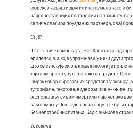
форекса, акција и других инструмената који би
најједноставнијих платформи на тржишту, већ 
се тиче одабира поузданих партнера, овај бро
Сајт
Што се тиче самог сајта, Бос Капитал је одабра
епилепсија, а које упражњавају неки други трго
што се изискује за отварање налога је приличн
који вам прожа упутства како да тргујете. Цен
широк избор образовних средстава у оквиру „а
туторијале, текстове, видео записе, е-књиге итд
располагању су вам имејл или лајв чет ако ва
вам помогну. Још једна лепа опција је брзи ст
без непотребних питања, бар с ањихове стране,
Трговина