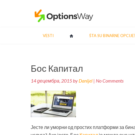
VESTI
ŠTA SU BINARNE OPCIJE
Кретање
Бос Капитал
чланка
14 децембра, 2015 by
Danijel
| No Comments
Јесте ли уморни од простих платформи за бина
услуга? Ако јесте, Бос
Капитал
је можда оно шт