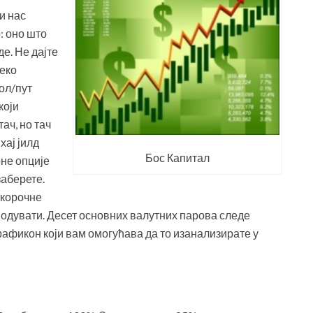
и нас
: оно што
де. Не дајте
леко
ол/пут
који
ач, но тач
хај јилд
Бос Капитал
рне опције
заберете.
ткорочне
с одувати. Десет основних валутних парова следе
графикон који вам омогућава да то изанализирате у