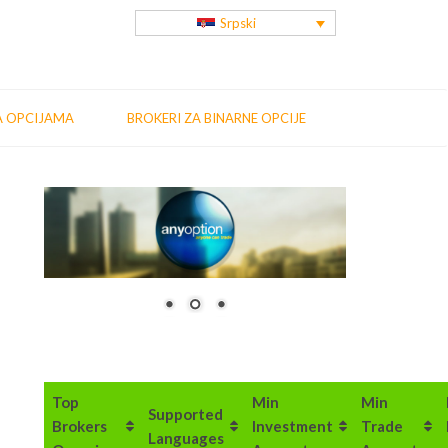
Srpski
A OPCIJAMA
BROKERI ZA BINARNE OPCIJE
us
t
:
Top
Min
Min
Supported
Brokers
Investment
Trade
Languages