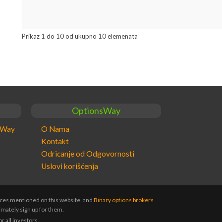
Prikaz 1 do 10 od ukupno 10 elemenata
OptionsWay
nsWay
O Nama
Kontakt
Odricanje od Odgovornosti
Uslovi korišćenja
vices mentioned on this website, and
Binary options brokers
imately sign up for them.
r all investors.