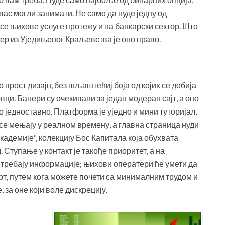
 вас могли занимати. Не само да нуде једну од
се њихове услуге протежу и на банкарски сектор. Што
кер из Уједињеног Краљевства је оно право.
о прост дизајн, без шљаштећиј боја од којих се добија
вци. Банери су очекивани за један модеран сајт, а оно
о једноставно. Платформа је уједно и мини туторијал,
е се мењају у реалном времену, а главна страница нуди
кадемије“, колекцију Бос Капитала која обухвата
. Ступање у контакт је такође приоритет, а на
м требају информације; њихови оператери ће умети да
арт, путем кога можете почети са минималним трудом и
 за оне који воле дискрецију.